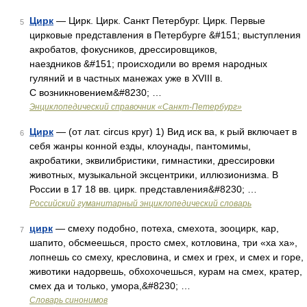
Цирк
— Цирк. Цирк. Санкт Петербург. Цирк. Первые
5
цирковые представления в Петербурге &#151; выступления
акробатов, фокусников, дрессировщиков,
наездников &#151; происходили во время народных
гуляний и в частных манежах уже в XVIII в.
С возникновением&#8230; …
Энциклопедический справочник «Санкт-Петербург»
Цирк
— (от лат. circus круг) 1) Вид иск ва, к рый включает в
6
себя жанры конной езды, клоунады, пантомимы,
акробатики, эквилибристики, гимнастики, дрессировки
животных, музыкальной эксцентрики, иллюзионизма. В
России в 17 18 вв. цирк. представления&#8230; …
Российский гуманитарный энциклопедический словарь
цирк
— смеху подобно, потеха, смехота, зооцирк, кар,
7
шапито, обсмеешься, просто смех, котловина, три «ха ха»,
лопнешь со смеху, кресловина, и смех и грех, и смех и горе,
животики надорвешь, обхохочешься, курам на смех, кратер,
смех да и только, умора,&#8230; …
Словарь синонимов