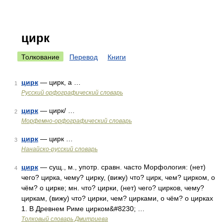
цирк
Толкование
Перевод
Книги
цирк
— цирк, а …
1
Русский орфографический словарь
цирк
— цирк/ …
2
Морфемно-орфографический словарь
цирк
— цирк …
3
Нанайско-русский словарь
цирк
— сущ., м., употр. сравн. часто Морфология: (нет)
4
чего? цирка, чему? цирку, (вижу) что? цирк, чем? цирком, о
чём? о цирке; мн. что? цирки, (нет) чего? цирков, чему?
циркам, (вижу) что? цирки, чем? цирками, о чём? о цирках
1. В Древнем Риме цирком&#8230; …
Толковый словарь Дмитриева