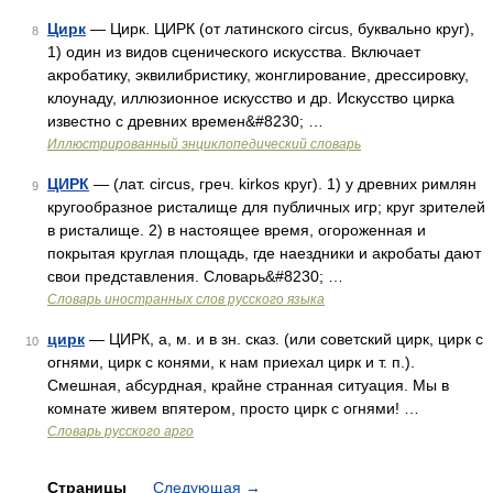
Цирк
— Цирк. ЦИРК (от латинского circus, буквально круг),
8
1) один из видов сценического искусства. Включает
акробатику, эквилибристику, жонглирование, дрессировку,
клоунаду, иллюзионное искусство и др. Искусство цирка
известно с древних времен&#8230; …
Иллюстрированный энциклопедический словарь
ЦИРК
— (лат. circus, греч. kirkos круг). 1) у древних римлян
9
кругообразное ристалище для публичных игр; круг зрителей
в ристалище. 2) в настоящее время, огороженная и
покрытая круглая площадь, где наездники и акробаты дают
свои представления. Словарь&#8230; …
Словарь иностранных слов русского языка
цирк
— ЦИРК, а, м. и в зн. сказ. (или советский цирк, цирк с
10
огнями, цирк с конями, к нам приехал цирк и т. п.).
Смешная, абсурдная, крайне странная ситуация. Мы в
комнате живем впятером, просто цирк с огнями! …
Словарь русского арго
Страницы
Следующая
→